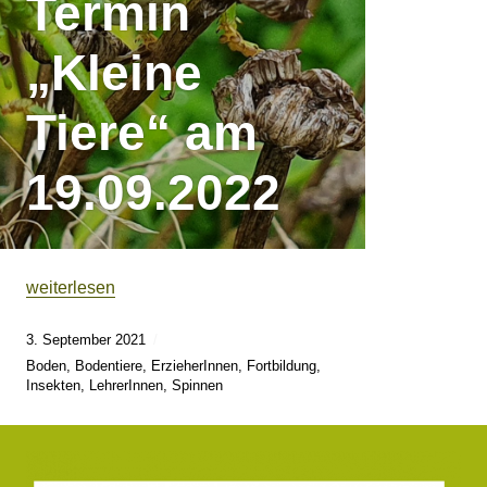
Termin
„Kleine
Tiere“ am
19.09.2022
„Termin „Kleine Tiere“ am 19.09.2022″
weiterlesen
3. September 2021
Boden
,
Bodentiere
,
ErzieherInnen
,
Fortbildung
,
Insekten
,
LehrerInnen
,
Spinnen