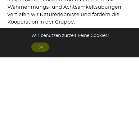
Wahrnehmungs- und Achtsamkeitsübungen
vertiefen wir Naturerlebnisse und fördern die
Kooperation in der Gruppe.
Wir benutzen zurzeit keine Cookies!
Die Jahreszeiten und aktuelle
Beobachtungsmöglichkeiten bestimmen das
Ok
aktuelle Modulangebot. So lässt sich z.B. die
Vogelwelt am besten im Frühjahr beobachten,
wenn die Bäume noch kein Laub tragen und die
Vögel gut zu sehen und oft zu hören sind.
Natürlich sollen Sie mit Ihrem individuellen
Wissensdurst nicht zu kurz kommen. Wir geben
deshalb Auskunft zur Ökologie der Lebensräume
und ihrer Bedeutung für unsere Umwelt und
vermitteln Kenntnisse von Tier- und
Pflanzenarten.