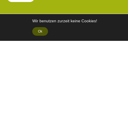
Wir benutzen zurzeit keine Cookies!
Ok
Galerie
Allgemeine Geschäftsbedingungen (AGB)
Datenschutzerklärung
Impressum
Links
Stolz bereitgestellt von WordPress
/
Theme: Shoreditch von
Automattic
.