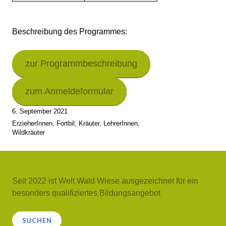
Beschreibung des Programmes:
zur Programmbeschreibung
zum Anmeldeformular
6. September 2021
ErzieherInnen
,
Fortbil
,
Kräuter
,
LehrerInnen
,
Wildkräuter
Seit 2022 ist Welt Wald Wiese ausgezeichnet für ein
besonders qualifiziertes Bildungsangebot
Suchen
SUCHEN