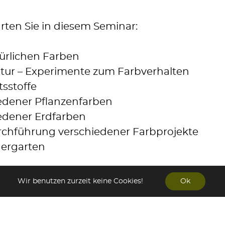
rten Sie in diesem Seminar:
ürlichen Farben
tur – Experimente zum Farbverhalten
tsstoffe
iedener Pflanzenfarben
iedener Erdfarben
rchführung verschiedener Farbprojekte
dergarten
Wir benutzen zurzeit keine Cookies!
Ok
arben. Das strahlende Gelb der
ühling, die bunten Blüten und Früchte
tes, die unerwartete Vielfalt an Farben