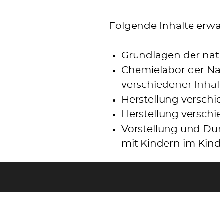
Folgende Inhalte erwa
Grundlagen der nat
Chemielabor der Na
verschiedener Inhal
Herstellung versch
Herstellung versch
Vorstellung und Du
mit Kindern im Kin
Die Natur ist voller F
Löwenzahnblüte im Fr
des Sommers und Herbs