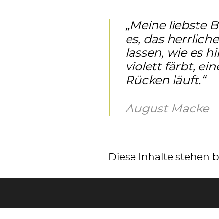
„Meine liebste B
es, das herrlich
lassen, wie es h
violett färbt, 
Rücken läuft.“
August Macke
Diese Inhalte stehen
Pflanzen der Wiese
Stockwerke der Wie
Artenschutz und wa