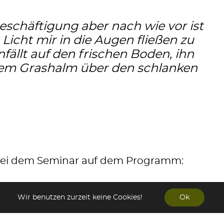
eschäftigung aber nach wie vor ist
e Licht mir in die Augen fließen zu
infällt auf den frischen Boden, ihn
einem Grashalm über den schlanken
 bei dem Seminar auf dem Programm:
n – Blumen und Gräser
Wir benutzen zurzeit keine Cookies!
Ok
se und ihre Bedeutung für den
rum Mähroboter nicht jeden Tag